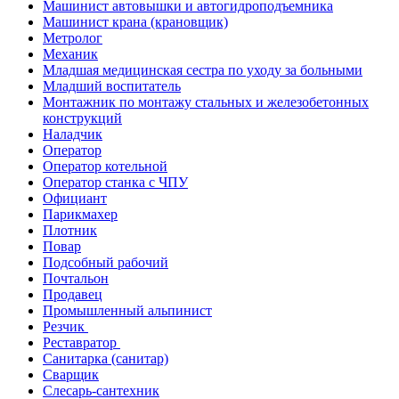
Машинист автовышки и автогидроподъемника
Машинист крана (крановщик)
Метролог
Механик
Младшая медицинская сестра по уходу за больными
Младший воспитатель
Монтажник по монтажу стальных и железобетонных
конструкций
Наладчик
Оператор
Оператор котельной
Оператор станка с ЧПУ
Официант
Парикмахер
Плотник
Повар
Подсобный рабочий
Почтальон
Продавец
Промышленный альпинист
Резчик
Реставратор
Санитарка (санитар)
Сварщик
Слесарь-сантехник