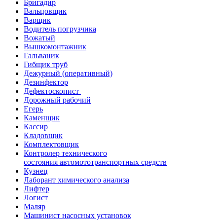
Бригадир
Вальцовщик
Варщик
Водитель погрузчика
Вожатый
Вышкомонтажник
Гальваник
Гибщик труб
Дежурный (оперативный)
Дезинфектор
Дефектоскопист
Дорожный рабочий
Егерь
Каменщик
Кассир
Кладовщик
Комплектовщик
Контролер технического
состояния автомототранспортных средств
Кузнец
Лаборант химического анализа
Лифтер
Логист
Маляр
Машинист насосных установок